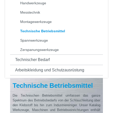
Handwerkzeuge
Messtechnik
Montagewerkzeuge
Technische Betriebsmittel
Spannwerkzeuge
Zerspanungswerkzeuge
Technischer Bedarf
Arbeitskleidung und Schutzausrüstung
Technische Betriebsmittel
Die Technischen Betriebsmittel umfassen das ganze
Spektrum des Betriebsbedarfs von der Schlauchleitung über
den Klebstoff bis hin zum Industriereiniger. Unser Katalog
Werkzeuge, Maschinen und Betriebseinrichtungen enthält